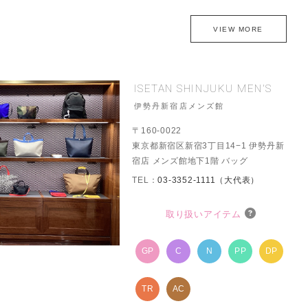
VIEW MORE
ISETAN SHINJUKU MEN'S
伊勢丹新宿店メンズ館
〒160-0022
東京都新宿区新宿3丁目14−1 伊勢丹新
宿店 メンズ館地下1階 バッグ
TEL：
03-3352-1111（大代表）
取り扱いアイテム
GP
C
N
PP
DP
TR
AC