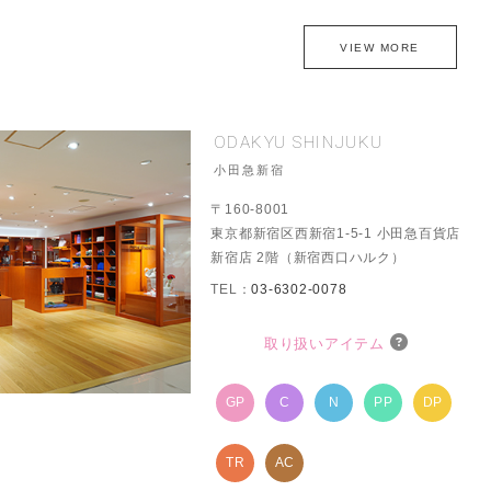
VIEW MORE
ODAKYU SHINJUKU
小田急新宿
〒160-8001
東京都新宿区西新宿1-5-1 小田急百貨店
新宿店 2階（新宿西口ハルク）
TEL：
03-6302-0078
取り扱いアイテム
GP
C
N
PP
DP
TR
AC