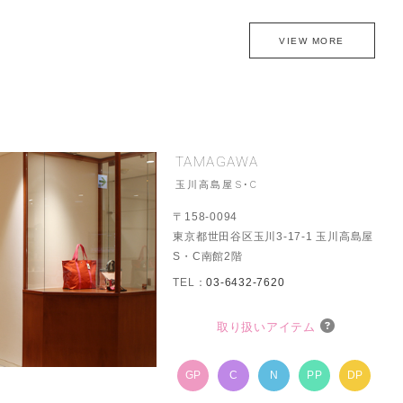
VIEW MORE
TAMAGAWA
玉川高島屋S･C
〒158-0094
東京都世田谷区玉川3-17-1 玉川高島屋
S・C南館2階
TEL：
03-6432-7620
取り扱いアイテム
GP
C
N
PP
DP