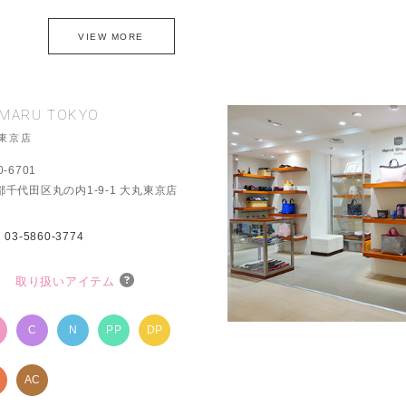
VIEW MORE
IMARU TOKYO
東京店
0-6701
都千代田区丸の内1-9-1 大丸東京店
：
03-5860-3774
取り扱いアイテム
P
C
N
PP
DP
AC