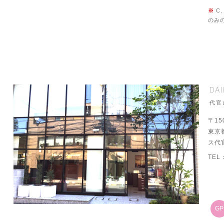
※
C
のみ
DA
代官
〒15
東京
ス代
TEL
G