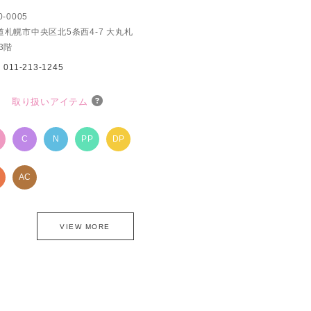
0-0005
道札幌市中央区北5条西4-7 大丸札
3階
：
011-213-1245
取り扱いアイテム
P
C
N
PP
DP
AC
VIEW MORE