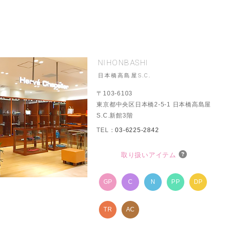
NIHONBASHI
日本橋高島屋S.C.
〒103-6103
東京都中央区日本橋2-5-1 日本橋高島屋
S.C.新館3階
TEL：
03-6225-2842
取り扱いアイテム
GP
C
N
PP
DP
TR
AC