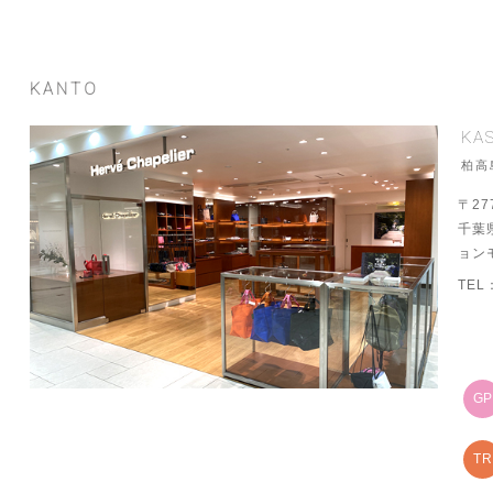
KANTO
KA
柏高
〒27
千葉
ョン
TEL
G
TR