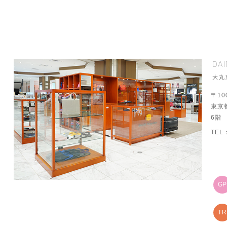
DA
大丸
〒10
東京
6階
TEL
G
TR