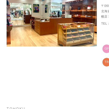
〒06
北海
幌店 
TEL
G
TR
TOHOKU