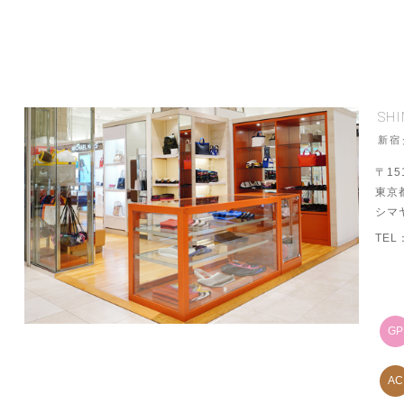
SH
新宿
〒15
東京
シマヤ
TEL
G
A