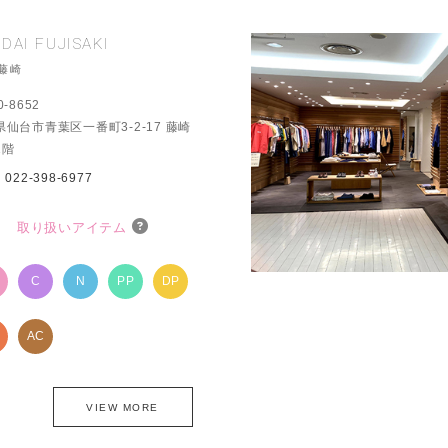
DAI FUJISAKI
藤崎
0-8652
県仙台市青葉区一番町3-2-17 藤崎
1階
：
022-398-6977
取り扱いアイテム
P
C
N
PP
DP
AC
VIEW MORE