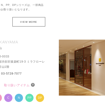
、N、PP、DPシリーズは、一部商品
のお取り扱いとなります。
VIEW MORE
IKANYAMA
山
0-0033
都渋谷区猿楽町19-3 ミラフローレ
官山1階
：
03-5728-7077
取り扱いアイテム
P
C
N
PP
DP