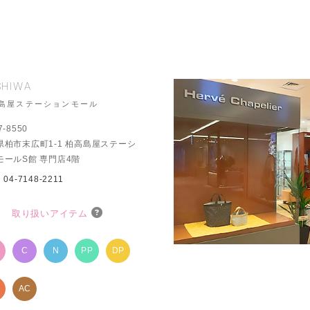
SHIWA
島屋ステーションモール
7-8550
県柏市末広町1-1 柏高島屋ステーシ
モールS館 専門店4階
：
04-7148-2211
取り扱いアイテム
P
C
N
PP
DP
AC