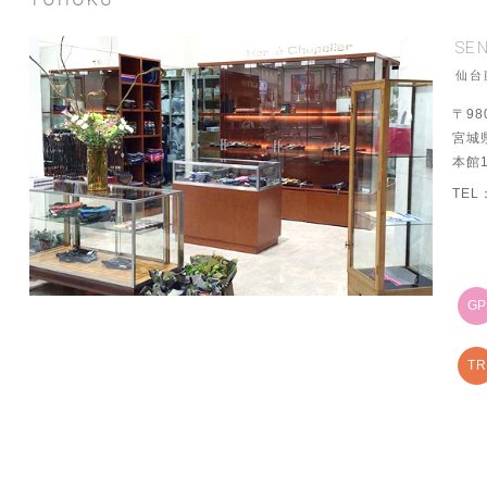
SEN
仙台
〒98
宮城
本館
TEL
G
TR