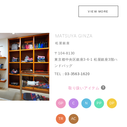
VIEW MORE
MATSUYA GINZA
松屋銀座
〒104-8130
東京都中央区銀座3-6-1 松屋銀座3階ハ
ンドバッグ
TEL：
03-3563-1620
取り扱いアイテム
GP
C
N
PP
DP
TR
AC