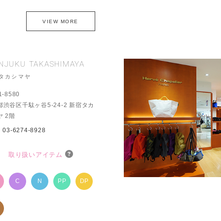
VIEW MORE
INJUKU TAKASHIMAYA
タカシマヤ
1-8580
都渋谷区千駄ヶ谷5-24-2 新宿タカ
 2階
：
03-6274-8928
取り扱いアイテム
P
C
N
PP
DP
C