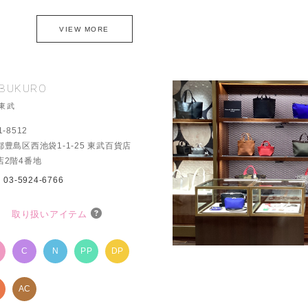
VIEW MORE
EBUKURO
東武
1-8512
都豊島区西池袋1-1-25 東武百貨店
店2階4番地
：
03-5924-6766
取り扱いアイテム
P
C
N
PP
DP
AC