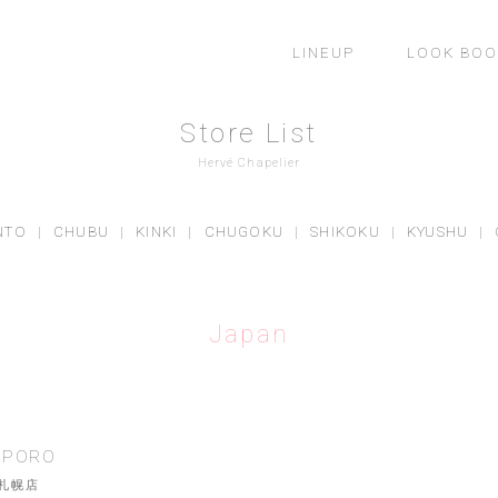
LINEUP
LOOK BOO
Store List
Hervé Chapelier
NTO
|
CHUBU
|
KINKI
|
CHUGOKU
|
SHIKOKU
|
KYUSHU
|
Japan
PPORO
札幌店